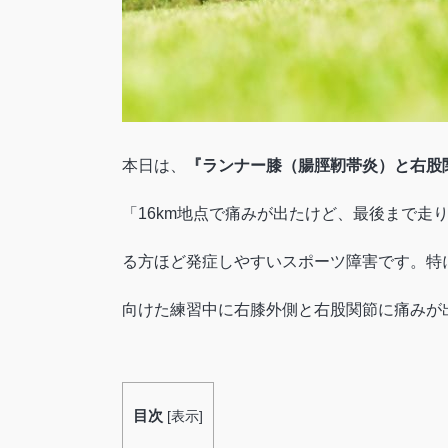
本日は、
『ランナー膝（腸脛靭帯炎）と右股
「16km地点で痛みが出たけど、最後まで
る方ほど発症しやすいスポーツ障害です。特
向けた練習中に右膝外側と右股関節に痛みが
目次
[
表示
]