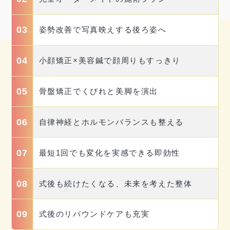
03
姿勢改善で写真映えする後ろ姿へ
04
小顔矯正×美容鍼で顔周りもすっきり
05
骨盤矯正でくびれと美脚を演出
06
自律神経とホルモンバランスも整える
07
最短1回でも変化を実感できる即効性
08
式後も続けたくなる、未来を考えた整体
09
式後のリバウンドケアも充実