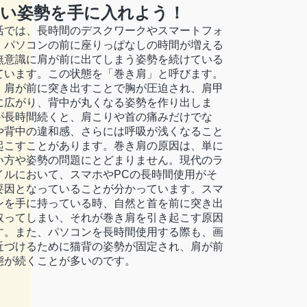
い姿勢を手に入れよう！
活では、長時間のデスクワークやスマートフォ
、パソコンの前に座りっぱなしの時間が増える
無意識に肩が前に出てしまう姿勢を続けている
ています。この状態を「巻き肩」と呼びます。
、肩が前に突き出すことで胸が圧迫され、肩甲
に広がり、背中が丸くなる姿勢を作り出しま
が長時間続くと、肩こりや首の痛みだけでな
や背中の違和感、さらには呼吸が浅くなること
起こすことがあります。巻き肩の原因は、単に
い方や姿勢の問題にとどまりません。現代のラ
イルにおいて、スマホやPCの長時間使用がそ
要因となっていることが分かっています。スマ
ンを手に持っている時、自然と首を前に突き出
取ってしまい、それが巻き肩を引き起こす原因
す。また、パソコンを長時間使用する際も、画
近づけるために猫背の姿勢が固定され、肩が前
態が続くことが多いのです。