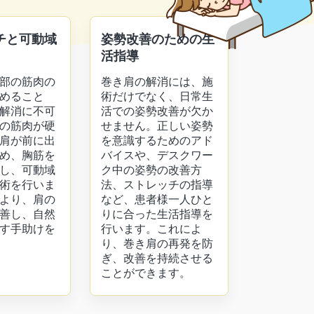
チと可動域
姿勢改善のための生
活指導
部の筋肉の
巻き肩の解消には、施
めること
術だけでなく、日常生
解消に不可
活での姿勢改善が欠か
の筋肉が硬
せません。正しい姿勢
肩が前に出
を意識するためのアド
め、胸筋を
バイスや、デスクワー
し、可動域
ク中の姿勢の改善方
術を行いま
法、ストレッチの指導
より、肩の
など、患者様一人ひと
善し、自然
りに合った生活指導を
す手助けを
行います。これによ
り、巻き肩の再発を防
ぎ、改善を持続させる
ことができます。