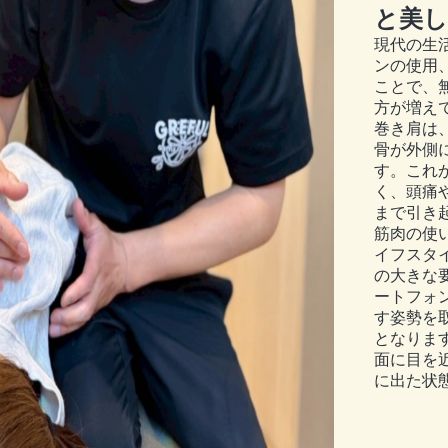
と美し
現代の生
ンの使用
ことで、
方が増え
巻き肩は
骨が外側
す。これ
く、頭痛
まで引き
筋肉の使
イフスタ
の大きな
ートフォ
す姿勢を
となりま
面に目を
に出た状