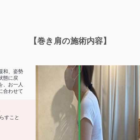
【巻き肩の施術内容】
緩和、姿勢
状態に戻
を、お一人
に合わせて
）
らすこと