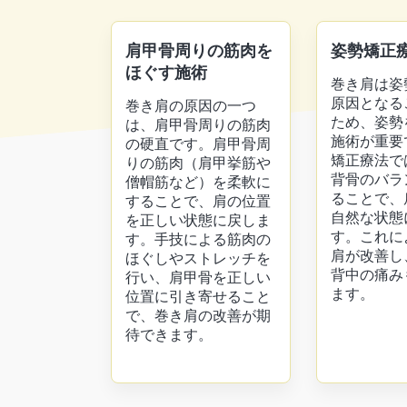
肩甲骨周りの筋肉を
姿勢矯正
ほぐす施術
巻き肩は姿
原因となる
巻き肩の原因の一つ
ため、姿勢
は、肩甲骨周りの筋肉
施術が重要
の硬直です。肩甲骨周
矯正療法で
りの筋肉（肩甲挙筋や
背骨のバラ
僧帽筋など）を柔軟に
ることで、
することで、肩の位置
自然な状態
を正しい状態に戻しま
す。これに
す。手技による筋肉の
肩が改善し
ほぐしやストレッチを
背中の痛み
行い、肩甲骨を正しい
ます。
位置に引き寄せること
で、巻き肩の改善が期
待できます。