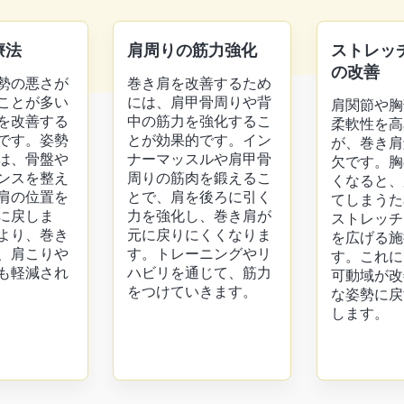
療法
肩周りの筋力強化
ストレッ
の改善
勢の悪さが
巻き肩を改善するため
ことが多い
には、肩甲骨周りや背
肩関節や胸
を改善する
中の筋力を強化するこ
柔軟性を高
です。姿勢
とが効果的です。イン
が、巻き肩
は、骨盤や
ナーマッスルや肩甲骨
欠です。胸
ンスを整え
周りの筋肉を鍛えるこ
くなると、
肩の位置を
とで、肩を後ろに引く
てしまうた
に戻しま
力を強化し、巻き肩が
ストレッチ
より、巻き
元に戻りにくくなりま
を広げる施
、肩こりや
す。トレーニングやリ
す。これに
も軽減され
ハビリを通じて、筋力
可動域が改
をつけていきます。
な姿勢に戻
します。