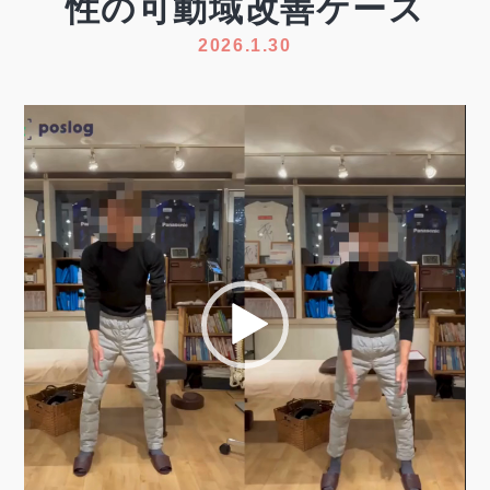
性の可動域改善ケース
2026.1.30
動
画
プ
レ
ー
ヤ
ー