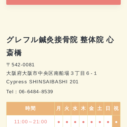
グレフル鍼灸接骨院 整体院 心
斎橋
〒542-0081
大阪府大阪市中央区南船場３丁目６-１
Cypress SHINSAIBASHI 201
Tel：
06-6484-8539
時間
月
火
水
木
金
土
日
祝
11:00～21:00
●
●
●
●
●
●
●
●