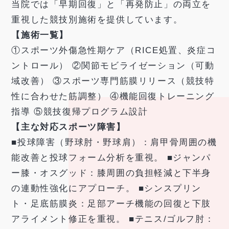
当院では「早期回復」と「再発防止」の両立を
重視した競技別施術を提供しています。
【施術一覧】
①スポーツ外傷急性期ケア（RICE処置、炎症コ
ントロール） ②関節モビライゼーション（可動
域改善） ③スポーツ専門筋膜リリース（競技特
性に合わせた筋調整） ④機能回復トレーニング
指導 ⑤競技復帰プログラム設計
【主な対応スポーツ障害】
■投球障害（野球肘・野球肩）：肩甲骨周囲の機
能改善と投球フォーム分析を重視。 ■ジャンパ
ー膝・オスグッド：膝周囲の負担軽減と下半身
の連動性強化にアプローチ。 ■シンスプリン
ト・足底筋膜炎：足部アーチ機能の回復と下肢
アライメント修正を重視。 ■テニス/ゴルフ肘：