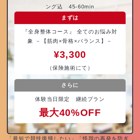
ング込 45-60min
まずは
『全身整体コース』 全てのお悩み対
象 －【筋肉×骨格×バランス】－
¥3,300
（保険施術にて）
さらに
体験当日限定 継続プラン
最大40%OFF
「最短で競技復帰したい」「怪我の再発を防ぎ