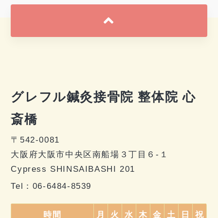
グレフル鍼灸接骨院 整体院 心
斎橋
〒542-0081
大阪府大阪市中央区南船場３丁目６-１
Cypress SHINSAIBASHI 201
Tel：
06-6484-8539
時間
月
火
水
木
金
土
日
祝