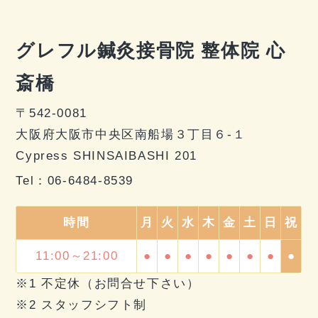
グレフル鍼灸接骨院 整体院 心
斎橋
〒542-0081
大阪府大阪市中央区南船場３丁目６-１
Cypress SHINSAIBASHI 201
Tel：
06-6484-8539
時間
月
火
水
木
金
土
日
祝
11:00～21:00
●
●
●
●
●
●
●
●
※1 不定休（お問合せ下さい）
※2 スタッフシフト制