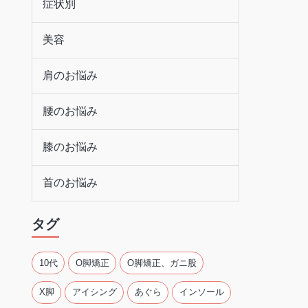
症状別
美容
肩のお悩み
腰のお悩み
膝のお悩み
首のお悩み
タグ
10代
O脚矯正
O脚矯正、ガニ股
X脚
アイシング
あぐら
インソール