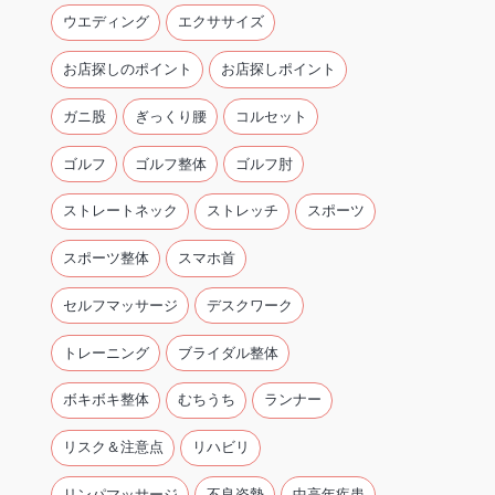
ウエディング
エクササイズ
お店探しのポイント
お店探しポイント
ガニ股
ぎっくり腰
コルセット
ゴルフ
ゴルフ整体
ゴルフ肘
ストレートネック
ストレッチ
スポーツ
スポーツ整体
スマホ首
セルフマッサージ
デスクワーク
トレーニング
ブライダル整体
ボキボキ整体
むちうち
ランナー
リスク＆注意点
リハビリ
リンパマッサージ
不良姿勢
中高年疾患