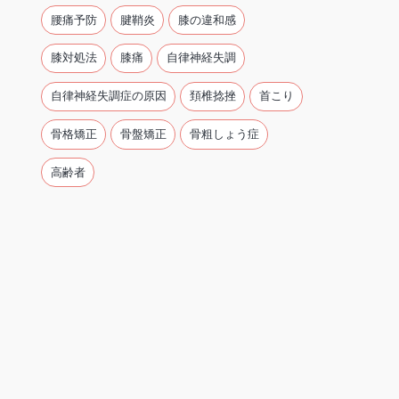
腰痛予防
腱鞘炎
膝の違和感
膝対処法
膝痛
自律神経失調
自律神経失調症の原因
頚椎捻挫
首こり
骨格矯正
骨盤矯正
骨粗しょう症
高齢者