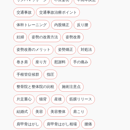
交通事故
交通事故治療ポイント
体幹トレーニング
内股矯正
反り腰
妊婦
姿勢の改善方法
姿勢改善
姿勢改善のメリット
姿勢矯正
対処法
巻き肩
座り方
慰謝料
手の痛み
手根管症候群
指圧
整骨院と整体院の比較
施術注意点
片足重心
猫背
産後
筋膜リリース
結婚式
美容
美容整体
肩こり
肩甲骨はがし
肩甲骨はがし相場
腰痛