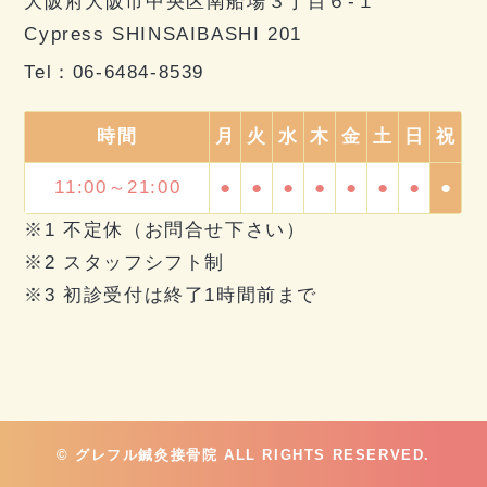
大阪府大阪市中央区南船場３丁目６-１
Cypress SHINSAIBASHI 201
Tel：
06-6484-8539
時間
月
火
水
木
金
土
日
祝
11:00～21:00
●
●
●
●
●
●
●
●
※1 不定休（お問合せ下さい）
※2 スタッフシフト制
※3 初診受付は終了1時間前まで
© グレフル鍼灸接骨院 ALL RIGHTS RESERVED.