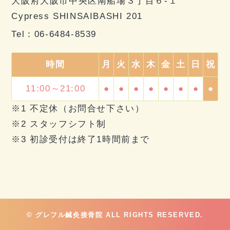
大阪府大阪市中央区南船場３丁目６-１
Cypress SHINSAIBASHI 201
Tel：
06-6484-8539
時間
月
火
水
木
金
土
日
祝
11:00～21:00
●
●
●
●
●
●
●
●
※1 不定休（お問合せ下さい）
※2 スタッフシフト制
※3 初診受付は終了1時間前まで
© グレフル鍼灸接骨院 ALL RIGHTS RESERVED.