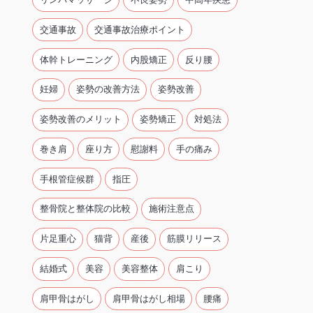
交通事故
交通事故治療ポイント
体幹トレーニング
内股矯正
反り腰
妊婦
姿勢の改善方法
姿勢改善
姿勢改善のメリット
姿勢矯正
対処法
巻き肩
座り方
慰謝料
手の痛み
手根管症候群
指圧
整骨院と整体院の比較
施術注意点
片足重心
猫背
産後
筋膜リリース
結婚式
美容
美容整体
肩こり
肩甲骨はがし
肩甲骨はがし相場
腰痛