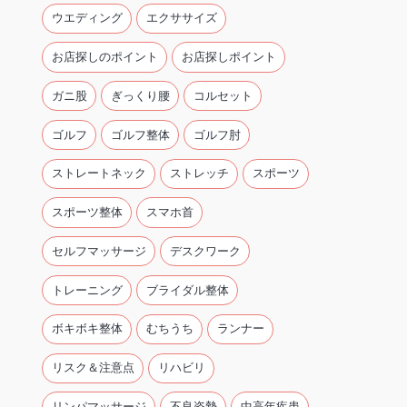
ウエディング
エクササイズ
お店探しのポイント
お店探しポイント
ガニ股
ぎっくり腰
コルセット
ゴルフ
ゴルフ整体
ゴルフ肘
ストレートネック
ストレッチ
スポーツ
スポーツ整体
スマホ首
セルフマッサージ
デスクワーク
トレーニング
ブライダル整体
ボキボキ整体
むちうち
ランナー
リスク＆注意点
リハビリ
リンパマッサージ
不良姿勢
中高年疾患