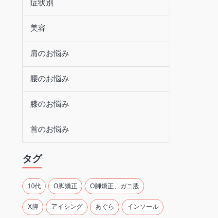
症状別
美容
肩のお悩み
腰のお悩み
膝のお悩み
首のお悩み
タグ
10代
O脚矯正
O脚矯正、ガニ股
X脚
アイシング
あぐら
インソール