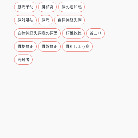
腰痛予防
腱鞘炎
膝の違和感
膝対処法
膝痛
自律神経失調
自律神経失調症の原因
頚椎捻挫
首こり
骨格矯正
骨盤矯正
骨粗しょう症
高齢者