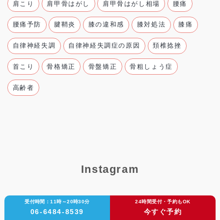
肩こり
肩甲骨はがし
肩甲骨はがし相場
腰痛
腰痛予防
腱鞘炎
膝の違和感
膝対処法
膝痛
自律神経失調
自律神経失調症の原因
頚椎捻挫
首こり
骨格矯正
骨盤矯正
骨粗しょう症
高齢者
Instagram
受付時間：11時～20時30分
24時間受付・予約もOK
06-6484-8539
今すぐ予約