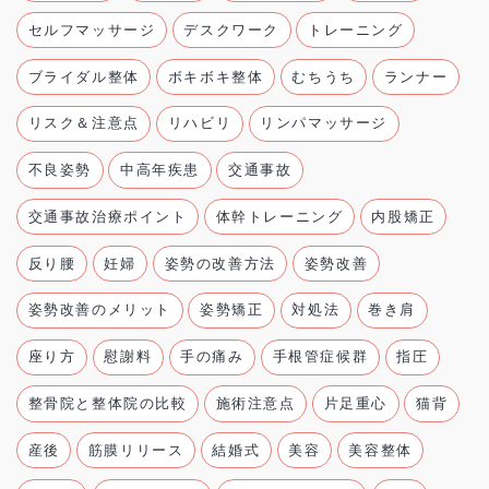
セルフマッサージ
デスクワーク
トレーニング
ブライダル整体
ボキボキ整体
むちうち
ランナー
リスク＆注意点
リハビリ
リンパマッサージ
不良姿勢
中高年疾患
交通事故
交通事故治療ポイント
体幹トレーニング
内股矯正
反り腰
妊婦
姿勢の改善方法
姿勢改善
姿勢改善のメリット
姿勢矯正
対処法
巻き肩
座り方
慰謝料
手の痛み
手根管症候群
指圧
整骨院と整体院の比較
施術注意点
片足重心
猫背
産後
筋膜リリース
結婚式
美容
美容整体