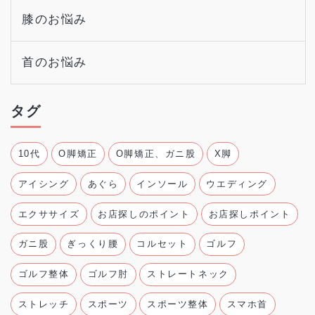
膝のお悩み
首のお悩み
タグ
10代
O脚矯正
O脚矯正、ガニ股
X脚
アイシング
あぐら
インソール
ウエディング
エクササイズ
お店探しのポイント
お店探しポイント
ガニ股
ぎっくり腰
コルセット
ゴルフ
ゴルフ整体
ゴルフ肘
ストレートネック
ストレッチ
スポーツ
スポーツ整体
スマホ首