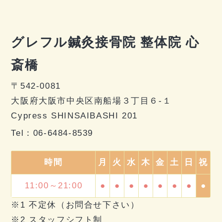
グレフル鍼灸接骨院 整体院 心
斎橋
〒542-0081
大阪府大阪市中央区南船場３丁目６-１
Cypress SHINSAIBASHI 201
Tel：
06-6484-8539
時間
月
火
水
木
金
土
日
祝
11:00～21:00
●
●
●
●
●
●
●
●
※1 不定休（お問合せ下さい）
※2 スタッフシフト制