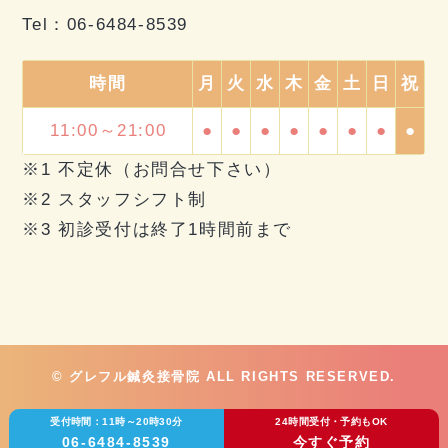
Tel：
06-6484-8539
時間
月
火
水
木
金
土
日
祝
11:00～21:00
●
●
●
●
●
●
●
●
※1 不定休（お問合せ下さい）
※2 スタッフシフト制
※3 初診受付は終了1時間前まで
© グレフル鍼灸接骨院 ALL RIGHTS RESERVED.
受付時間：11時～20時30分
24時間受付・予約もOK
06-6484-8539
今すぐ予約