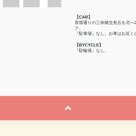
【CAR】
長堀通りの三休橋交差点を北へ
ク。
『駐車場』なし。お車はお近く
【BYCYCLE】
『駐輪場』なし。