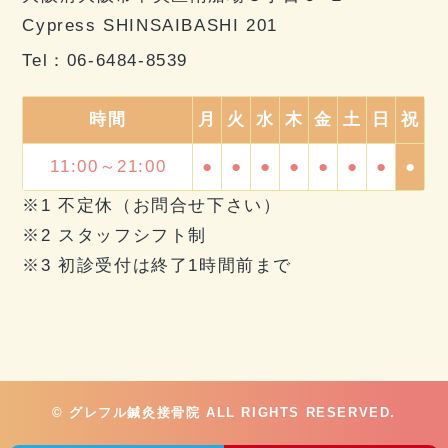
Cypress SHINSAIBASHI 201
Tel：
06-6484-8539
時間
月
火
水
木
金
土
日
祝
11:00～21:00
●
●
●
●
●
●
●
●
※1 不定休（お問合せ下さい）
※2 スタッフシフト制
※3 初診受付は終了1時間前まで
© グレフル鍼灸接骨院 ALL RIGHTS RESERVED.