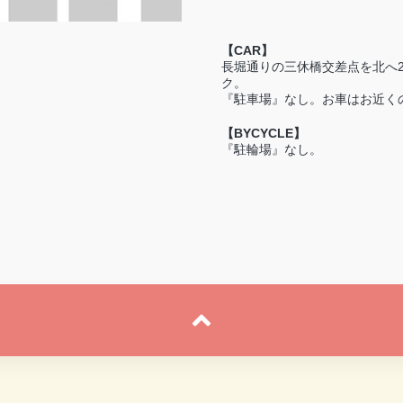
【CAR】
長堀通りの三休橋交差点を北へ
ク。
『駐車場』なし。お車はお近く
【BYCYCLE】
『駐輪場』なし。