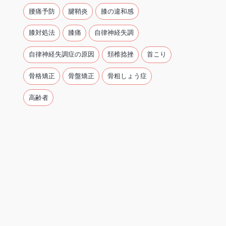
腰痛予防
腱鞘炎
膝の違和感
膝対処法
膝痛
自律神経失調
自律神経失調症の原因
頚椎捻挫
首こり
骨格矯正
骨盤矯正
骨粗しょう症
高齢者