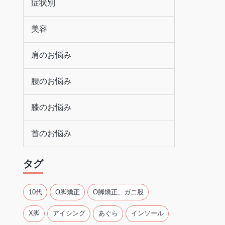
症状別
美容
肩のお悩み
腰のお悩み
膝のお悩み
首のお悩み
タグ
10代
O脚矯正
O脚矯正、ガニ股
X脚
アイシング
あぐら
インソール