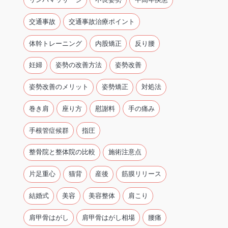
交通事故
交通事故治療ポイント
体幹トレーニング
内股矯正
反り腰
妊婦
姿勢の改善方法
姿勢改善
姿勢改善のメリット
姿勢矯正
対処法
巻き肩
座り方
慰謝料
手の痛み
手根管症候群
指圧
整骨院と整体院の比較
施術注意点
片足重心
猫背
産後
筋膜リリース
結婚式
美容
美容整体
肩こり
肩甲骨はがし
肩甲骨はがし相場
腰痛