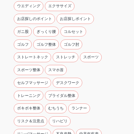
ウエディング
エクササイズ
お店探しのポイント
お店探しポイント
ガニ股
ぎっくり腰
コルセット
ゴルフ
ゴルフ整体
ゴルフ肘
ストレートネック
ストレッチ
スポーツ
スポーツ整体
スマホ首
セルフマッサージ
デスクワーク
トレーニング
ブライダル整体
ボキボキ整体
むちうち
ランナー
リスク＆注意点
リハビリ
リンパマッサージ
不良姿勢
中高年疾患