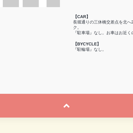
【CAR】
長堀通りの三休橋交差点を北へ
ク。
『駐車場』なし。お車はお近く
【BYCYCLE】
『駐輪場』なし。