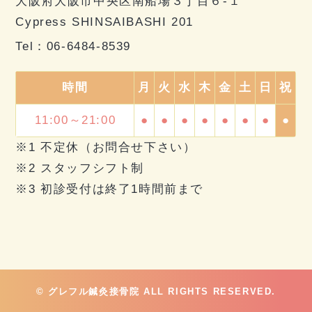
大阪府大阪市中央区南船場３丁目６-１
Cypress SHINSAIBASHI 201
Tel：
06-6484-8539
時間
月
火
水
木
金
土
日
祝
11:00～21:00
●
●
●
●
●
●
●
●
※1 不定休（お問合せ下さい）
※2 スタッフシフト制
※3 初診受付は終了1時間前まで
© グレフル鍼灸接骨院 ALL RIGHTS RESERVED.