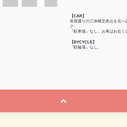
【CAR】
長堀通りの三休橋交差点を北へ
ク。
『駐車場』なし。お車はお近く
【BYCYCLE】
『駐輪場』なし。