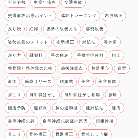
不良姿勢
中高年疾患
交通事故
交通事故治療ポイント
体幹トレーニング
内股矯正
反り腰
妊婦
姿勢の改善方法
姿勢改善
姿勢改善のメリット
姿勢矯正
対処法
巻き肩
座り方
慰謝料
手の痛み
手根管症候群
指圧
整骨院と整体院の比較
施術注意点
片足重心
猫背
産後
筋膜リリース
結婚式
美容
美容整体
肩こり
肩甲骨はがし
肩甲骨はがし相場
腰痛
腰痛予防
腱鞘炎
膝の違和感
膝対処法
膝痛
自律神経失調
自律神経失調症の原因
頚椎捻挫
首こり
骨格矯正
骨盤矯正
骨粗しょう症