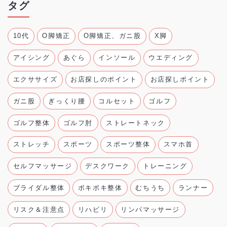
タグ
10代
O脚矯正
O脚矯正、ガニ股
X脚
アイシング
あぐら
インソール
ウエディング
エクササイズ
お店探しのポイント
お店探しポイント
ガニ股
ぎっくり腰
コルセット
ゴルフ
ゴルフ整体
ゴルフ肘
ストレートネック
ストレッチ
スポーツ
スポーツ整体
スマホ首
セルフマッサージ
デスクワーク
トレーニング
ブライダル整体
ボキボキ整体
むちうち
ランナー
リスク＆注意点
リハビリ
リンパマッサージ