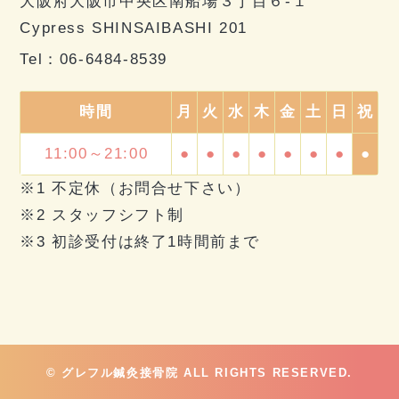
大阪府大阪市中央区南船場３丁目６-１
Cypress SHINSAIBASHI 201
Tel：
06-6484-8539
時間
月
火
水
木
金
土
日
祝
11:00～21:00
●
●
●
●
●
●
●
●
※1 不定休（お問合せ下さい）
※2 スタッフシフト制
※3 初診受付は終了1時間前まで
© グレフル鍼灸接骨院 ALL RIGHTS RESERVED.