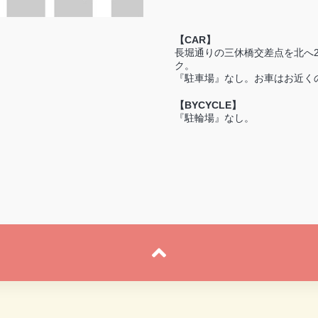
【CAR】
長堀通りの三休橋交差点を北へ
ク。
『駐車場』なし。お車はお近く
【BYCYCLE】
『駐輪場』なし。