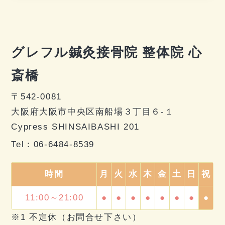
グレフル鍼灸接骨院 整体院 心
斎橋
〒542-0081
大阪府大阪市中央区南船場３丁目６-１
Cypress SHINSAIBASHI 201
Tel：
06-6484-8539
時間
月
火
水
木
金
土
日
祝
11:00～21:00
●
●
●
●
●
●
●
●
※1 不定休（お問合せ下さい）